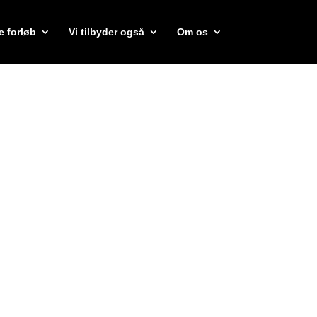
e forløb
Vi tilbyder også
Om os